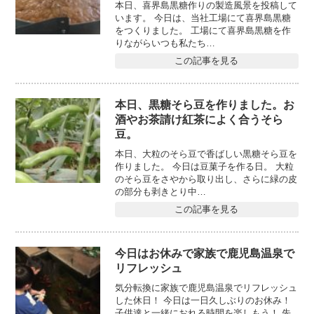
本日、喜界島黒糖作りの製造風景を投稿して
います。 今日は、当社工場にて喜界島黒糖
をつくりました。 工場にて喜界島黒糖を作
りながらいつも私たち…
この記事を見る
本日、黒糖そら豆を作りました。お
酒やお茶請け紅茶によく合うそら
豆。
本日、大粒のそら豆で香ばしい黒糖そら豆を
作りました。 今日は豆菓子を作る日。 大粒
のそら豆をさやから取り出し、さらに緑の皮
の部分も剥きとり中…
この記事を見る
今日はお休みで家族で鹿児島温泉で
リフレッシュ
気分転換に家族で鹿児島温泉でリフレッシュ
した休日！ 今日は一日久しぶりのお休み！
子供達と一緒におれる時間を楽しもう！ 先