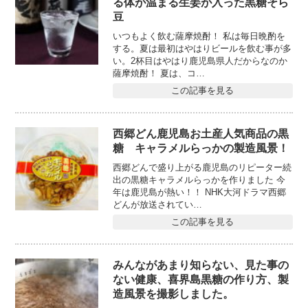
る体が温まる生姜が入った黒糖そら
豆
いつもよく飲む薩摩焼酎！ 私は毎日晩酌を
する。夏は最初はやはりビールを飲む事が多
い。2杯目はやはり鹿児島県人だからなのか
薩摩焼酎！ 夏は、コ…
この記事を見る
西郷どん鹿児島お土産人気商品の黒
糖 キャラメルらっかの製造風景！
西郷どんで盛り上がる鹿児島のリピーター続
出の黒糖キャラメルらっかを作りました 今
年は鹿児島が熱い！！ NHK大河ドラマ西郷
どんが放送されてい…
この記事を見る
みんながあまり知らない、見た事の
ない健康、喜界島黒糖の作り方、製
造風景を撮影しました。