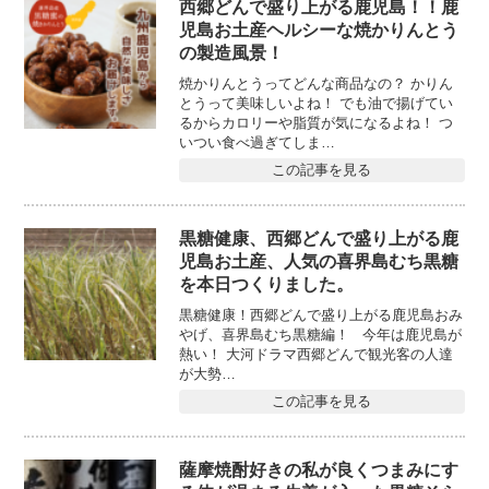
西郷どんで盛り上がる鹿児島！！鹿
児島お土産ヘルシーな焼かりんとう
の製造風景！
焼かりんとうってどんな商品なの？ かりん
とうって美味しいよね！ でも油で揚げてい
るからカロリーや脂質が気になるよね！ つ
いつい食べ過ぎてしま…
この記事を見る
黒糖健康、西郷どんで盛り上がる鹿
児島お土産、人気の喜界島むち黒糖
を本日つくりました。
黒糖健康！西郷どんで盛り上がる鹿児島おみ
やげ、喜界島むち黒糖編！ 今年は鹿児島が
熱い！ 大河ドラマ西郷どんで観光客の人達
が大勢…
この記事を見る
薩摩焼酎好きの私が良くつまみにす