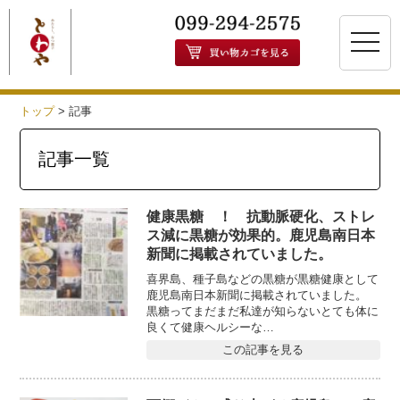
toggle
naviga
トップ
>
記事
記事一覧
健康黒糖 ！ 抗動脈硬化、ストレ
ス減に黒糖が効果的。鹿児島南日本
新聞に掲載されていました。
喜界島、種子島などの黒糖が黒糖健康として
鹿児島南日本新聞に掲載されていました。
黒糖ってまだまだ私達が知らないとても体に
良くて健康ヘルシーな…
この記事を見る