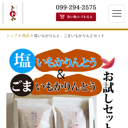
toggle
naviga
トップ
>
商品
>
塩いもかりんと、ごまいもかりんとセット