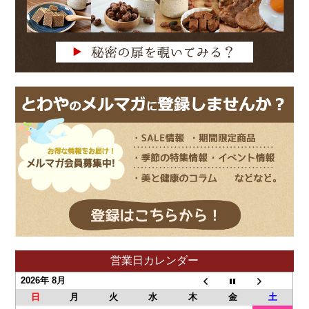
営業日カレンダー
2026年 8月
日
月
火
水
木
金
土