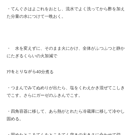
・てんぐさはよごれをおとし、流水でよく洗ってから酢を加え
た分量の水につけて一晩おく。
・ 水を変えずに、そのまま火にかけ、全体がふつふつと静か
にたぎるくらいの火加減で
ｱｸをとりながら40分煮る
・つまんでみてぬめりが出たら、塩をくわえかき混ぜてこしき
でこす。さらにガーゼのふきんでこす。
・四角容器に移して、あら熱がとれたら冷蔵庫に移して冷やし
固める。
・固めたところてんをところてん突きの大きさに合わせて切