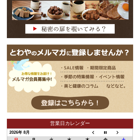
営業日カレンダー
2026年 8月
日
月
火
水
木
金
土