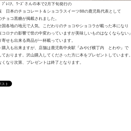
ﾌﾟﾚﾐｱ、ﾜｰｽﾞさんの本で2月下旬発行の
版 日本のチョコレート＆ショコラスイーツ88の鹿児島代表として
のチョコ黒糖が掲載されました。
全国各地の地元で人気、こだわりのチョコやショコラが載った本になり
在コロナの影響で世の中変わっていますが美味しいものはなくならない
り寄せも出来る商品が一杯載っています。
ト購入も出来ますが、店舗は鹿児島中央駅『みやげ横丁内 とわや』で
しております。沢山購入してくださった方に本をプレゼントしています
なくなり次第、プレゼントは終了となります。