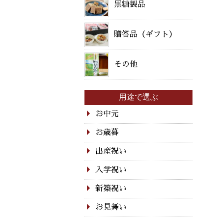
黒糖製品
贈答品（ギフト）
その他
用途で選ぶ
お中元
お歳暮
出産祝い
入学祝い
新築祝い
お見舞い