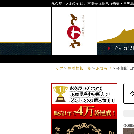
永久屋（とわや）は、本場鹿児島県（奄美・喜界島
チョコ黒
トップ
>
新着情報一覧
>
お知らせ
>
令和版 
令和