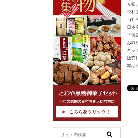
今回、
令和
当社
日本
『現
お取
ネッ
販売
本は