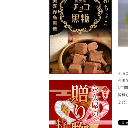
チョ
今ま
1年
皆様
まだ