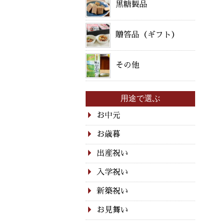
黒糖製品
贈答品（ギフト）
その他
用途で選ぶ
お中元
お歳暮
出産祝い
入学祝い
新築祝い
お見舞い