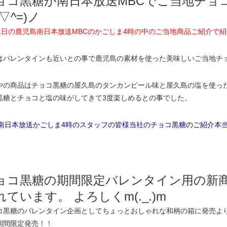
ョコ黒糖が南日本放送MBCでご当地チョ
^▽^=)ノ
31日の鹿児島南日本放送MBCのかごしま4時の中のご当地商品ご紹介で紹介
はバレンタインも近いとの事で鹿児島の素材を使った美味しいご当地チ
やの商品はチョコ黒糖の屋久島のタンカンピール味と屋久島の塩を使っ
黒糖とチョコと塩の味がしてきて3度楽しめるとの事でした。
C南日本放送かごしま4時のスタッフの皆様当社のチョコ黒糖のご紹介本当にあ
ョコ黒糖の期間限定バレンタイン用の新
れています。
よろしく
m(._.)m
コ黒糖のバレンタイン企画としてちょっとおしゃれな和柄の箱に発売より
期間限定発売！！