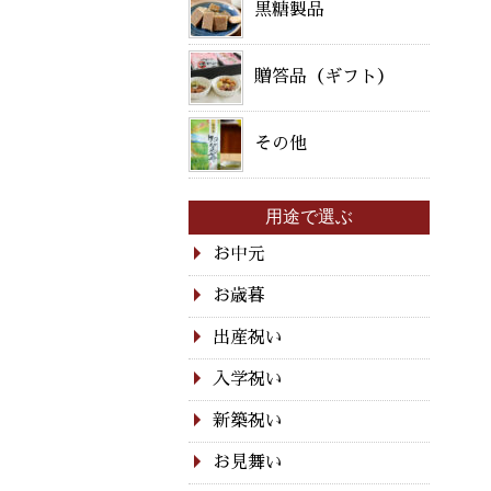
黒糖製品
贈答品（ギフト）
その他
用途で選ぶ
お中元
お歳暮
出産祝い
入学祝い
新築祝い
お見舞い