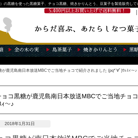
）の黒糖を使った黒糖菓子、チョコ黒糖、焼きかりんとう、豆菓子を製造販売して
5,400円以上お買い上げで送料無料！
糖
金の木の実
島茶菓子
焼きかりんとう
黒
が鹿児島南日本放送MBCでご当地チョコで紹介されました (pq*´∀ﾟ)ｳﾚｽｨ～♪
チョコ黒糖が鹿児島南日本放送MBCでご当地チョコで紹介
ｽｨ～♪
2018年1月31日