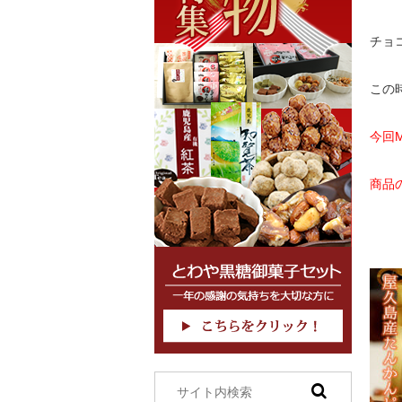
チョ
この
今回
商品
↓