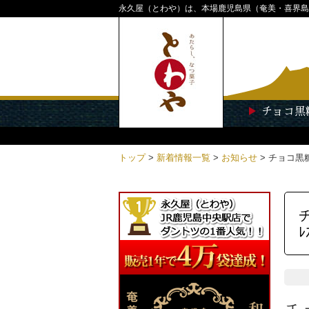
永久屋（とわや）は、本場鹿児島県（奄美・喜界島
チョコ黒
トップ
>
新着情報一覧
>
お知らせ
>
チョコ黒糖
ﾚ