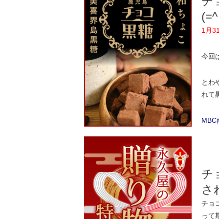
チ
(=
1月
今回
とわ
れて
MB
チ
さ
チョ
って